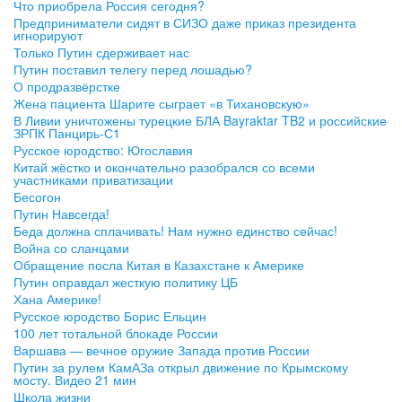
Что приобрела Россия сегодня?
Предприниматели сидят в СИЗО даже приказ президента
игнорируют
Только Путин сдерживает нас
Путин поставил телегу перед лошадью?
О продразвёрстке
Жена пациента Шарите сыграет «в Тихановскую»
В Ливии уничтожены турецкие БЛА Bayraktar TB2 и российские
ЗРПК Панцирь-С1
Русское юродство: Югославия
Китай жёстко и окончательно разобрался со всеми
участниками приватизации
Бесогон
Путин Навсегда!
Беда должна сплачивать! Нам нужно единство сейчас!
Война со сланцами
Обращение посла Китая в Казахстане к Америке
Путин оправдал жесткую политику ЦБ
Хана Америке!
Русское юродство Борис Ельцин
100 лет тотальной блокаде России
Варшава — вечное оружие Запада против России
Путин за рулем КамАЗа открыл движение по Крымскому
мосту. Видео 21 мин
Школа жизни