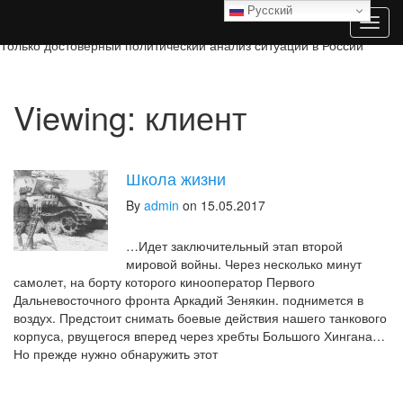
Русский
T
o
Только достоверный политический анализ ситуации в России
g
g
l
Viewing: клиент
e
n
a
v
Школа жизни
i
g
By
admin
on 15.05.2017
a
t
…Идет заключительный этап второй
i
мировой войны. Через несколько минут
o
самолет, на борту которого кинооператор Первого
n
Дальневосточного фронта Аркадий Зенякин. поднимется в
воздух. Предстоит снимать боевые действия нашего танкового
корпуса, рвущегося вперед через хребты Большого Хингана…
Но прежде нужно обнаружить этот