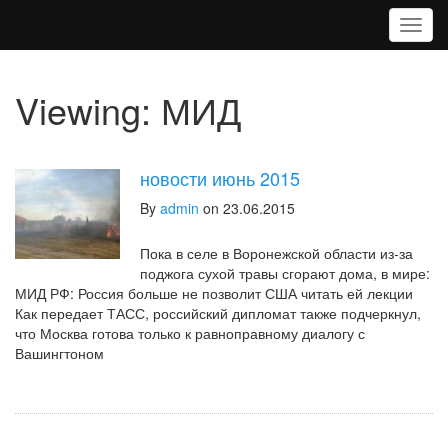
T
o
g
g
Viewing: МИД
l
e
n
a
новости июнь 2015
v
i
By
admin
on 23.06.2015
g
a
Пока в селе в Воронежской области из-за
t
поджога сухой травы сгорают дома, в мире:
i
МИД РФ: Россия больше не позволит США читать ей лекции
o
Как передает ТАСС, российский дипломат также подчеркнул,
n
что Москва готова только к равноправному диалогу с
Вашингтоном