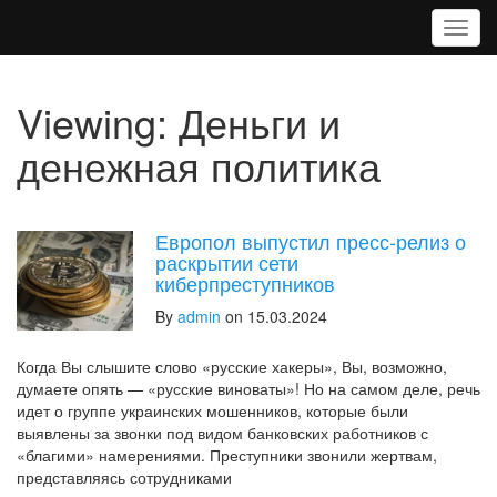
T
o
g
g
Viewing: Деньги и
l
e
денежная политика
n
a
v
i
Европол выпустил пресс-релиз о
g
раскрытии сети
a
киберпреступников
t
By
admin
on 15.03.2024
i
o
n
Когда Вы слышите слово «русские хакеры», Вы, возможно,
думаете опять — «русские виноваты»! Но на самом деле, речь
идет о группе украинских мошенников, которые были
выявлены за звонки под видом банковских работников с
«благими» намерениями. Преступники звонили жертвам,
представляясь сотрудниками