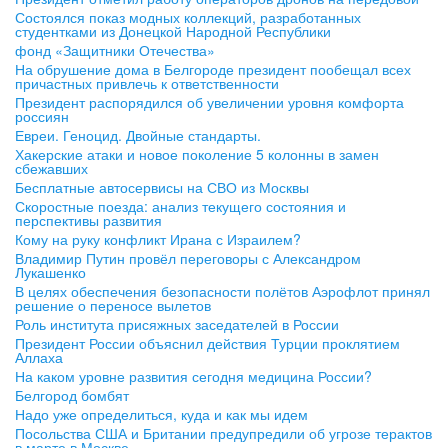
Состоялся показ модных коллекций, разработанных
студентками из Донецкой Народной Республики
фонд «Защитники Отечества»
На обрушение дома в Белгороде президент пообещал всех
причастных привлечь к ответственности
Президент распорядился об увеличении уровня комфорта
россиян
Евреи. Геноцид. Двойные стандарты.
Хакерские атаки и новое поколение 5 колонны в замен
сбежавших
Бесплатные автосервисы на СВО из Москвы
Скоростные поезда: анализ текущего состояния и
перспективы развития
Кому на руку конфликт Ирана с Израилем?
Владимир Путин провёл переговоры с Александром
Лукашенко
В целях обеспечения безопасности полётов Аэрофлот принял
решение о переносе вылетов
Роль института присяжных заседателей в России
Президент России объяснил действия Турции проклятием
Аллаха
На каком уровне развития сегодня медицина России?
Белгород бомбят
Надо уже определиться, куда и как мы идем
Посольства США и Британии предупредили об угрозе терактов
в марте в Москве