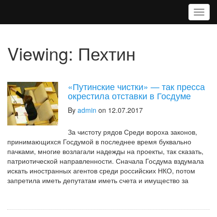
T
o
g
g
Viewing: Пехтин
l
e
n
a
«Путинские чистки» — так пресса
v
окрестила отставки в Госдуме
i
By
admin
on 12.07.2017
g
a
t
За чистоту рядов Среди вороха законов,
i
принимающихся Госдумой в последнее время буквально
o
пачками, многие возлагали надежды на проекты, так сказать,
n
патриотической направленности. Сначала Госдума вздумала
искать иностранных агентов среди российских НКО, потом
запретила иметь депутатам иметь счета и имущество за