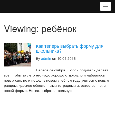
T
o
g
g
Viewing: ребёнок
l
e
n
a
Как теперь выбрать форму для
v
школьника?
i
By
admin
on 10.09.2016
g
a
t
Первое сентября. Любой родитель делает
i
все, чтобы за лето его чадо хорошо отдохнуло и набралось
o
новых сил, но и пошел в новом учебном году учиться с новым
n
ранцем, красиво обложенными тетрадями и, естественно, в
новой форме. Но как выбрать школьную