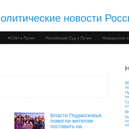
литические новости Росс
ФСКН и Путин
Российский Суд и Путин
Новороссия и
Н
В
о
П
п
С
с
ф
Власти Подмосковья
Н
помогли жителям
п
о
поставить на