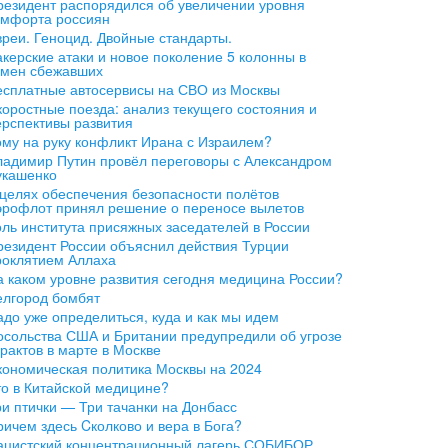
резидент распорядился об увеличении уровня
омфорта россиян
вреи. Геноцид. Двойные стандарты.
акерские атаки и новое поколение 5 колонны в
амен сбежавших
есплатные автосервисы на СВО из Москвы
коростные поезда: анализ текущего состояния и
ерспективы развития
ому на руку конфликт Ирана с Израилем?
ладимир Путин провёл переговоры с Александром
укашенко
 целях обеспечения безопасности полётов
эрофлот принял решение о переносе вылетов
оль института присяжных заседателей в России
резидент России объяснил действия Турции
роклятием Аллаха
а каком уровне развития сегодня медицина России?
елгород бомбят
адо уже определиться, куда и как мы идем
осольства США и Британии предупредили об угрозе
рактов в марте в Москве
кономическая политика Москвы на 2024
то в Китайской медицине?
ри птички — Три тачанки на Донбасс
ричем здесь Cколково и вера в Бога?
ацистский концентрационный лагерь СОБИБОР