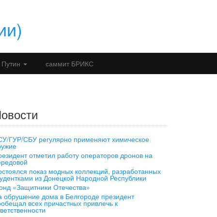
ии)
 Путин
саммит БРИКС
овости
СУ/ГУР/СБУ регулярно применяют химическое
ружие
резидент отметил работу операторов дронов на
ередовой
остоялся показ модных коллекций, разработанных
тудентками из Донецкой Народной Республики
онд «Защитники Отечества»
а обрушение дома в Белгороде президент
ообещал всех причастных привлечь к
тветственности