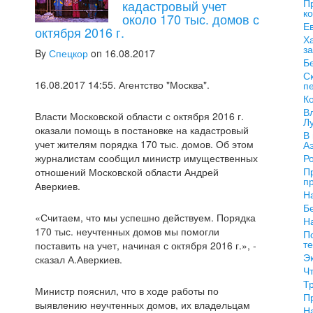
П
кадастровый учет
к
около 170 тыс. домов с
Е
октября 2016 г.
Х
з
By
Спецкор
on 16.08.2017
Б
С
16.08.2017 14:55. Агентство "Москва".
п
К
В
Власти Московской области с октября 2016 г.
Л
оказали помощь в постановке на кадастровый
В
учет жителям порядка 170 тыс. домов. Об этом
А
журналистам сообщил министр имущественных
Р
П
отношений Московской области Андрей
п
Аверкиев.
Н
Б
«Считаем, что мы успешно действуем. Порядка
Н
170 тыс. неучтенных домов мы помогли
П
те
поставить на учет, начиная с октября 2016 г.», -
Э
сказал А.Аверкиев.
Ч
Т
Министр пояснил, что в ходе работы по
П
выявлению неучтенных домов, их владельцам
Н