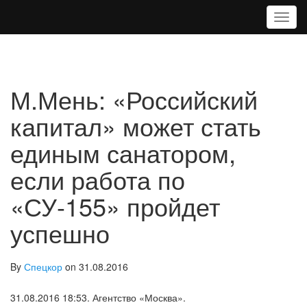
T
o
g
g
l
e
М.Мень: «Российский
n
a
капитал» может стать
v
единым санатором,
i
g
если работа по
a
t
«СУ-155» пройдет
i
o
успешно
n
By
Спецкор
on 31.08.2016
31.08.2016 18:53. Агентство «Москва».