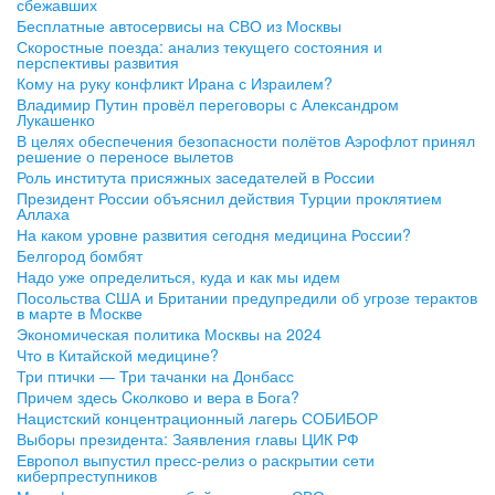
сбежавших
Бесплатные автосервисы на СВО из Москвы
Скоростные поезда: анализ текущего состояния и
перспективы развития
Кому на руку конфликт Ирана с Израилем?
Владимир Путин провёл переговоры с Александром
Лукашенко
В целях обеспечения безопасности полётов Аэрофлот принял
решение о переносе вылетов
Роль института присяжных заседателей в России
Президент России объяснил действия Турции проклятием
Аллаха
На каком уровне развития сегодня медицина России?
Белгород бомбят
Надо уже определиться, куда и как мы идем
Посольства США и Британии предупредили об угрозе терактов
в марте в Москве
Экономическая политика Москвы на 2024
Что в Китайской медицине?
Три птички — Три тачанки на Донбасс
Причем здесь Cколково и вера в Бога?
Нацистский концентрационный лагерь СОБИБОР
Выборы президента: Заявления главы ЦИК РФ
Европол выпустил пресс-релиз о раскрытии сети
киберпреступников