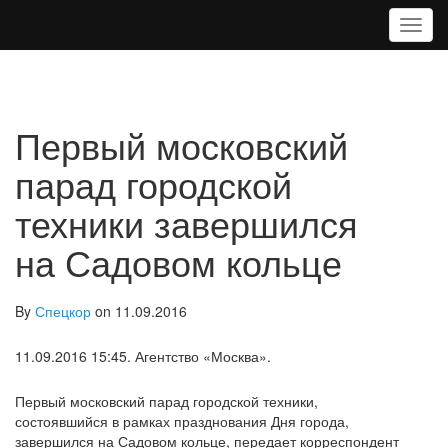
T
o
g
g
l
e
Первый московский
n
a
парад городской
v
техники завершился
i
g
на Садовом кольце
a
t
i
o
By
Спецкор
on 11.09.2016
n
11.09.2016 15:45. Агентство «Москва».
Первый московский парад городской техники,
состоявшийся в рамках празднования Дня города,
завершился на Садовом кольце, передает корреспондент