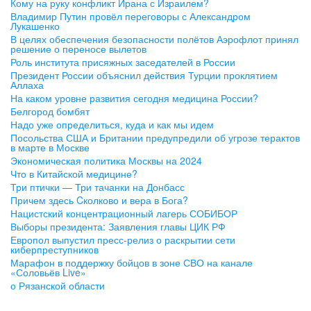
Кому на руку конфликт Ирана с Израилем?
Владимир Путин провёл переговоры с Александром
Лукашенко
В целях обеспечения безопасности полётов Аэрофлот принял
решение о переносе вылетов
Роль института присяжных заседателей в России
Президент России объяснил действия Турции проклятием
Аллаха
На каком уровне развития сегодня медицина России?
Белгород бомбят
Надо уже определиться, куда и как мы идем
Посольства США и Британии предупредили об угрозе терактов
в марте в Москве
Экономическая политика Москвы на 2024
Что в Китайской медицине?
Три птички — Три тачанки на Донбасс
Причем здесь Cколково и вера в Бога?
Нацистский концентрационный лагерь СОБИБОР
Выборы президента: Заявления главы ЦИК РФ
Европол выпустил пресс-релиз о раскрытии сети
киберпреступников
Марафон в поддержку бойцов в зоне СВО на канале
«Соловьёв Live»
о Рязанской области