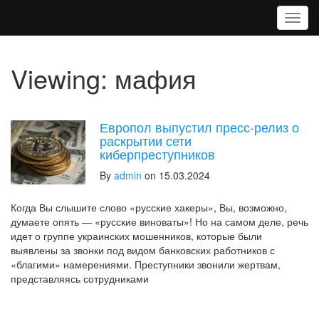
T
o
g
g
Viewing: мафия
l
e
n
a
Европол выпустил пресс-релиз о
v
раскрытии сети
i
киберпреступников
g
By
admin
on 15.03.2024
a
t
i
Когда Вы слышите слово «русские хакеры», Вы, возможно,
o
думаете опять — «русские виноваты»! Но на самом деле, речь
n
идет о группе украинских мошенников, которые были
выявлены за звонки под видом банковских работников с
«благими» намерениями. Преступники звонили жертвам,
представляясь сотрудниками