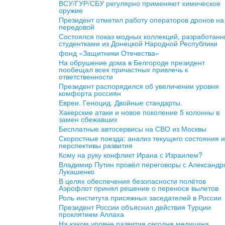
ВСУ/ГУР/СБУ регулярно применяют химическое
оружие
Президент отметил работу операторов дронов на
передовой
Состоялся показ модных коллекций, разработан
студентками из Донецкой Народной Республики
фонд «Защитники Отечества»
На обрушение дома в Белгороде президент
пообещал всех причастных привлечь к
ответственности
Президент распорядился об увеличении уровня
комфорта россиян
Евреи. Геноцид. Двойные стандарты.
Хакерские атаки и новое поколение 5 колонны в
замен сбежавших
Бесплатные автосервисы на СВО из Москвы
Скоростные поезда: анализ текущего состояния и
перспективы развития
Кому на руку конфликт Ирана с Израилем?
Владимир Путин провёл переговоры с Александр
Лукашенко
В целях обеспечения безопасности полётов
Аэрофлот принял решение о переносе вылетов
Роль института присяжных заседателей в России
Президент России объяснил действия Турции
проклятием Аллаха
На каком уровне развития сегодня медицина