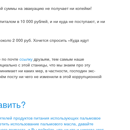
ной суммы на эвакуацию не получает ни копейки!
питалом в 10 000 рублей, и ни куда не поступают, и ни
около 2 000 руб. Хочется спросить «Куда идут
е по почте
ссылку
друзьям, тем самым наше
циально с этой станицы, что мы знаем про эту
ринимает ни каких мер, в частности, господин экс-
ём посту ни чего не изменили в этой коррупционной
авить?
ителей продуктов питания использующих пальмовое
етить использование пальмового масла, давайте
ого возраста, и Вы поймёте, что ни кто и никогда этот