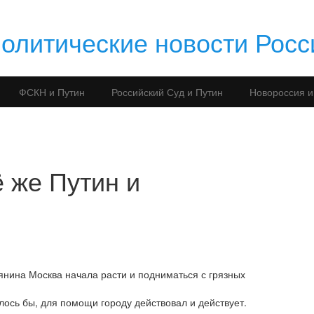
литические новости Росс
ФСКН и Путин
Российский Суд и Путин
Новороссия и
 же Путин и
янина Москва начала расти и подниматься с грязных
лось бы, для помощи городу действовал и действует.