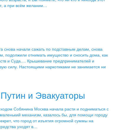
ит, а при всём желании…
та снова начали сажать по подставным делам, снова
м, подолжили отнимать имущество и сносить дома, как
льств и Суда…. Крышевание предпринимателей и
вую силу. Настоящими наркотиками не занимается ни
 Путин и Эвакуаторы
иходом Собянина Москва начала расти и подниматься с
к маленький механизм, казалось бы, для помощи городу
секрет, что город от изъятия огромной суммы на
средства уходят в…