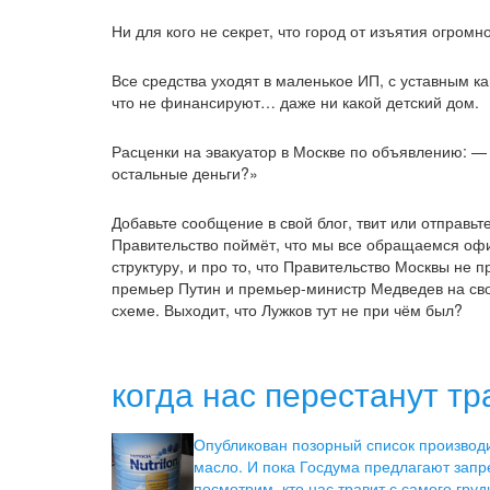
Ни для кого не секрет, что город от изъятия огром
Все средства уходят в маленькое ИП, с уставным ка
что не финансируют… даже ни какой детский дом.
Расценки на эвакуатор в Москве по объявлению: — 
остальные деньги?»
Добавьте сообщение в свой блог, твит или отправьт
Правительство поймёт, что мы все обращаемся офи
структуру, и про то, что Правительство Москвы не п
премьер Путин и премьер-министр Медведев на сво
схеме. Выходит, что Лужков тут не при чём был?
когда нас перестанут тр
Опубликован позорный список производ
масло. И пока Госдума предлагают запр
посмотрим, кто нас травит с самого грудн